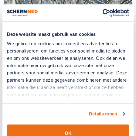
Deze website maakt gebruik van cookies
We gebruiken cookies om content en advertenties te
personaliseren, om functies voor social media te bieden
en om ons websiteverkeer te analyseren. Ook delen we
informatie over uw gebruik van onze site met onze
partners voor social media, adverteren en analyse. Deze
partners kunnen deze gegevens combineren met andere
informatie die u aan ze heeft verstrekt of die ze hebben
Efficiënte uitvoering van het project
verzameld op basis van uw gebruik van hun services.
De installatie vindt plaats binnen een optimale
Details tonen
montageperiode (maart/april) voordat de luchtramen
weer veelvuldig worden gebruikt en de kans op insecten
van buitenaf het grootst is. Bij de montage, welke
OK