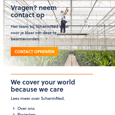
Vragen? neem
contact op
Het team bij SchermNed staat
voor je klaar om deze te
beantwoorden.
CONTACT OPNEMEN
We cover your world
because we care
Lees meer over SchermNed.
Over ons
Projecten