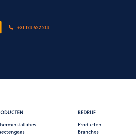
+31 174 622 214
RODUCTEN
BEDRIJF
herminstallaties
Producten
sectengaas
Branches