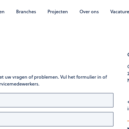
en
Branches
Projecten
Over ons
Vacature
et uw vragen of problemen. Vul het formulier in of
ervicemedewerkers.