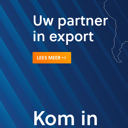
Uw partner
in export
LEES MEER
Kom in