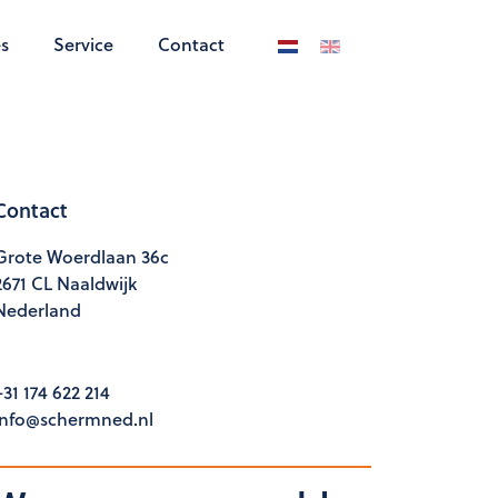
s
Service
Contact
Selecteer de taal
Contact
Grote Woerdlaan 36c
2671 CL Naaldwijk
Nederland
+31 174 622 214
info@schermned.nl