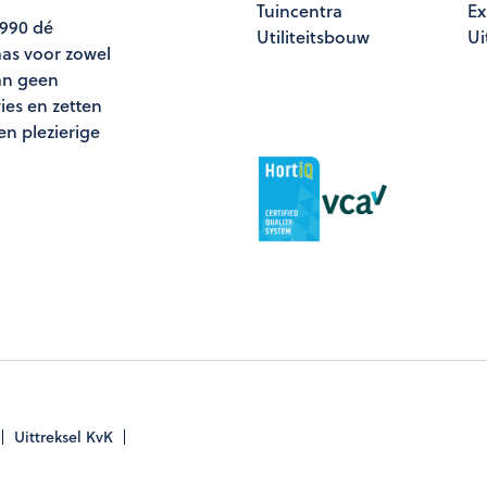
Tuincentra
Ex
1990 dé
Utiliteitsbouw
Ui
aas voor zowel
an geen
vies en zetten
en plezierige
Uittreksel KvK