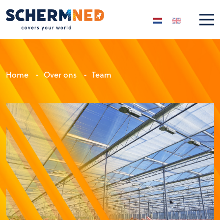
Selecteer de taal
Home
-
Over ons
-
Team