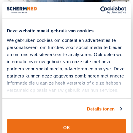
Peter van den Bogaert
Deze website maakt gebruik van cookies
Uitvoerder & projectleider
We gebruiken cookies om content en advertenties te
personaliseren, om functies voor social media te bieden
"Ik ben ooit begonnen als monteur en weet
en om ons websiteverkeer te analyseren. Ook delen we
dus precies wat er buiten nodig is.
informatie over uw gebruik van onze site met onze
Vakmanschap staat hier echt centraal."
partners voor social media, adverteren en analyse. Deze
partners kunnen deze gegevens combineren met andere
informatie die u aan ze heeft verstrekt of die ze hebben
verzameld op basis van uw gebruik van hun services.
Details tonen
OK