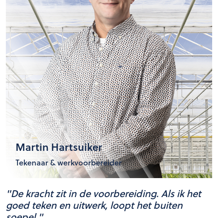
Martin Hartsuiker
Tekenaar & werkvoorbereider
"De
kracht
zit in de
voorbereiding
. Als
ik
het
goed
teken en uitwerk
,
loopt
het
buiten
soepel
."