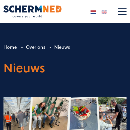
Selecteer de taal
Home
-
Over ons
-
Nieuws
Nieuws