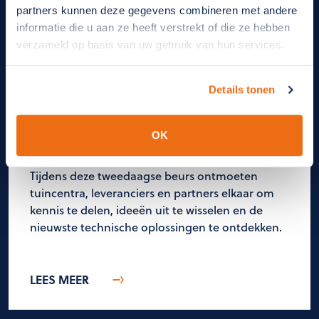
partners kunnen deze gegevens combineren met andere
informatie die u aan ze heeft verstrekt of die ze hebben
verzameld op basis van uw gebruik van hun services.
Aanwezig op de GRS-
ledenbeurs
Details tonen
Op woensdag 12 en donderdag 13 november Is
onze collega
Steven Pieters
aanwezig op de
OK
GRS-Ledenbeurs van GRS Retail in het
Plantarium-gebouw in Hazerswoude-Dorp.
Tijdens deze tweedaagse beurs ontmoeten
tuincentra, leveranciers en partners elkaar om
kennis te delen, ideeën uit te wisselen en de
nieuwste technische oplossingen te ontdekken.
LEES MEER