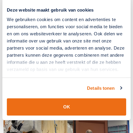
SchermNed levert in dat geval, naast hoogstaande
kwaliteit materialen, zeer ervaren supervisors die samen
Deze website maakt gebruik van cookies
met de lokale monteurs de complete scherminstallaties
We gebruiken cookies om content en advertenties te
installeren en toezien op een juiste werkwijze.
personaliseren, om functies voor social media te bieden
en om ons websiteverkeer te analyseren. Ook delen we
Toezicht op projecten
informatie over uw gebruik van onze site met onze
Ervaren supervisors
partners voor social media, adverteren en analyse. Deze
Aansturing lokale monteurs
partners kunnen deze gegevens combineren met andere
informatie die u aan ze heeft verstrekt of die ze hebben
verzameld op basis van uw gebruik van hun services.
Details tonen
OK