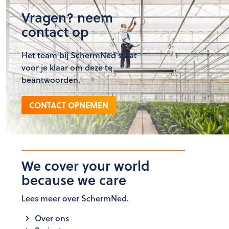
Vragen? neem
contact op
Het team bij SchermNed staat
voor je klaar om deze te
beantwoorden.
CONTACT OPNEMEN
We cover your world
because we care
Lees meer over SchermNed.
Over ons