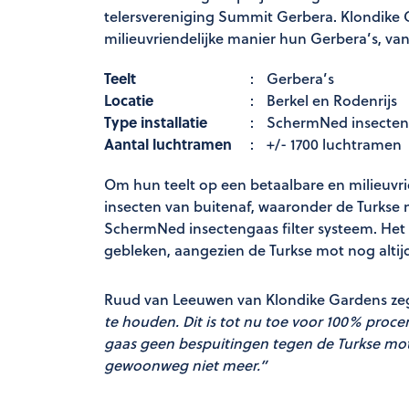
telersvereniging Summit Gerbera. Klondike 
milieuvriendelijke manier hun Gerbera’s, van
Teelt
:
Gerbera’s
Locatie
:
Berkel en Rodenrijs
Type installatie
:
SchermNed insecteng
Aantal luchtramen
:
+/- 1700 luchtramen
Om hun teelt op een betaalbare en milieuv
insecten van buitenaf, waaronder de Turkse
SchermNed insectengaas filter systeem. Het r
gebleken, aangezien de Turkse mot nog alti
Ruud van Leeuwen van Klondike Gardens zeg
te houden. Dit is tot nu toe voor 100% proce
gaas geen bespuitingen tegen de Turkse mot 
gewoonweg niet meer.”