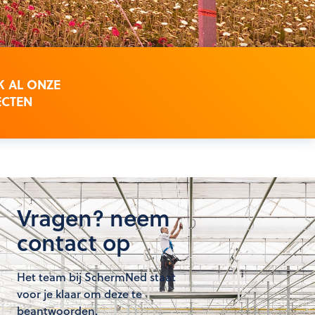
K AL ONZE
ECTEN
Vragen? neem
contact op
Het team bij SchermNed staat
voor je klaar om deze te
beantwoorden.