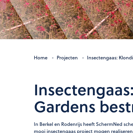
Home
-
Projecten
-
Insectengaas: Klondi
Insectengaas:
Gardens bestr
In Berkel en Rodenrijs heeft SchermNed scher
mooi insectengaas project mogen realiseren