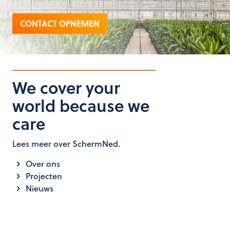
CONTACT OPNEMEN
We cover your
world because we
care
Lees meer over SchermNed.
Over ons
Projecten
Nieuws