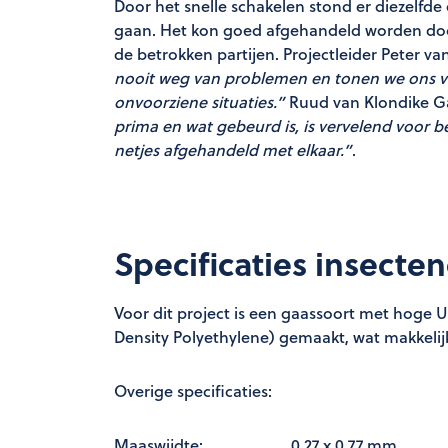
Door het snelle schakelen stond er diezelfde
gaan. Het kon goed afgehandeld worden do
de betrokken partijen. Projectleider Peter van
nooit weg van problemen en tonen we ons ve
onvoorziene situaties.”
Ruud van Klondike Ga
prima en wat gebeurd is, is vervelend voor 
netjes afgehandeld met elkaar.”
.
Specificaties insecte
Voor dit project is een gaassoort met hoge UV
Density Polyethylene) gemaakt, wat makkel
Overige specificaties:
Maaswijdte: 0,27 x 0,77 mm