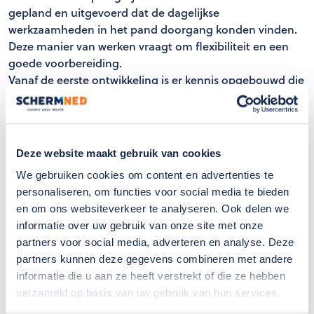
gepland en uitgevoerd dat de dagelijkse
werkzaamheden in het pand doorgang konden vinden.
Deze manier van werken vraagt om flexibiliteit en een
goede voorbereiding.
Vanaf de eerste ontwikkeling is er kennis opgebouwd die
nog steeds wordt toegepast in de huidige
werkzaamheden. De betrokkenheid is in de loop der
jaren binnen het team overgedragen, waardoor ervaring
en inzicht behouden blijven. Hierdoor kunnen we niet
Deze website maakt gebruik van cookies
alleen uitvoeren, maar ook gericht adviseren over
We gebruiken cookies om content en advertenties te
onderhoud, aanpassingen en optimalisaties.
personaliseren, om functies voor social media te bieden
en om ons websiteverkeer te analyseren. Ook delen we
informatie over uw gebruik van onze site met onze
Utiliteit vraagt om maatwerk
partners voor social media, adverteren en analyse. Deze
partners kunnen deze gegevens combineren met andere
Projecten in de utiliteit vragen om een andere
informatie die u aan ze heeft verstrekt of die ze hebben
benadering dan in de glastuinbouw. Denk aan
verzameld op basis van uw gebruik van hun services.
gebruiksintensiteit, esthetiek en de interactie met het