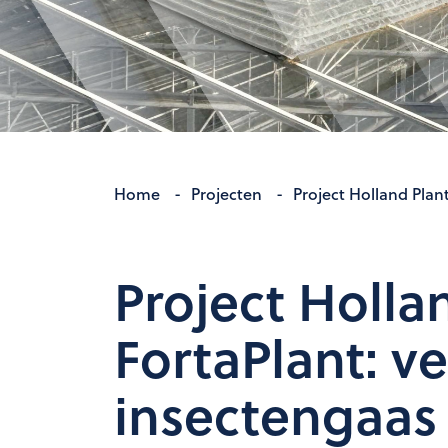
Home
-
Projecten
-
Project Holland Plan
Project Holla
FortaPlant: v
insectengaas 