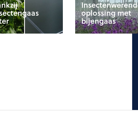
nkzij
Insectenwerend
nsectengaas
oplossing met
lter
bijengaas