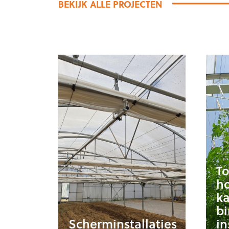
BEKIJK ALLE PROJECTEN
T
h
ka
b
Scherminstallaties
in