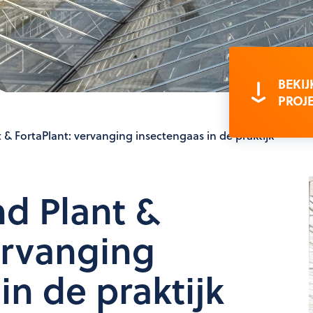
BEKIJ
PROJ
t & FortaPlant: vervanging insectengaas in de praktijk
nd Plant &
ervanging
in de praktijk