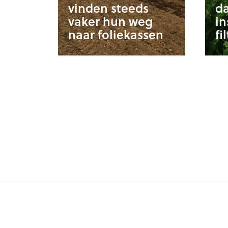
vinden steeds
da
vaker hun weg
i
naar foliekassen
fi