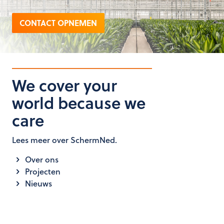
CONTACT OPNEMEN
We cover your
world because we
care
Lees meer over SchermNed.
Over ons
Projecten
Nieuws