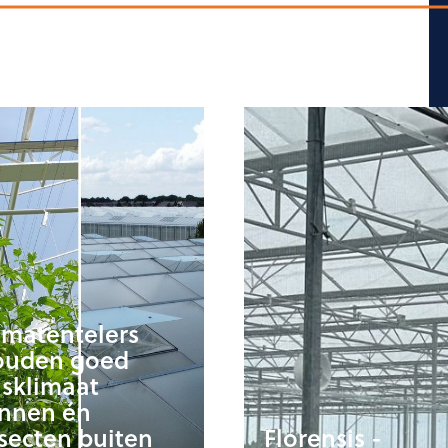
omatentelers
ouden goed
sklimaat
innen én
secten buiten
Florensis -