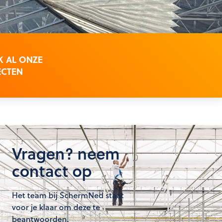
K AL ONZE
ECTEN
Vragen? neem
contact op
Het team bij SchermNed staat
voor je klaar om deze te
beantwoorden.