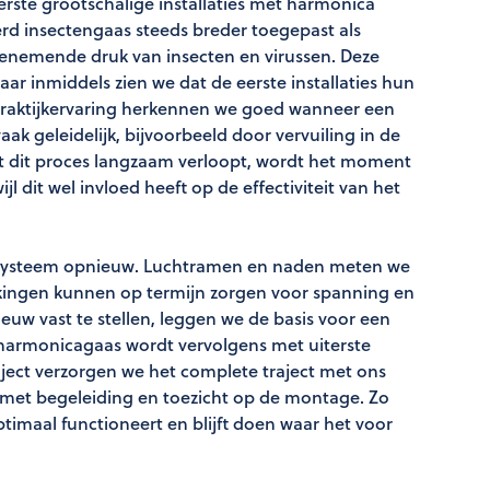
eerste grootschalige installaties met harmonica
erd insectengaas steeds breder toegepast als
enemende druk van insecten en virussen. Deze
r inmiddels zien we dat de eerste installaties hun
praktijkervaring herkennen we goed wanneer een
vaak geleidelijk, bijvoorbeeld door vervuiling in de
t dit proces langzaam verloopt, wordt het moment
jl dit wel invloed heeft op de effectiviteit van het
e systeem opnieuw. Luchtramen en naden meten we
ijkingen kunnen op termijn zorgen voor spanning en
euw vast te stellen, leggen we de basis voor een
 harmonicagaas wordt vervolgens met uiterste
oject verzorgen we het complete traject met ons
met begeleiding en toezicht op de montage. Zo
timaal functioneert en blijft doen waar het voor