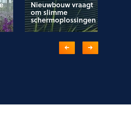
e
Nieuwbouw vraagt
zonw
om slimme
Poor
schermoplossingen
toek